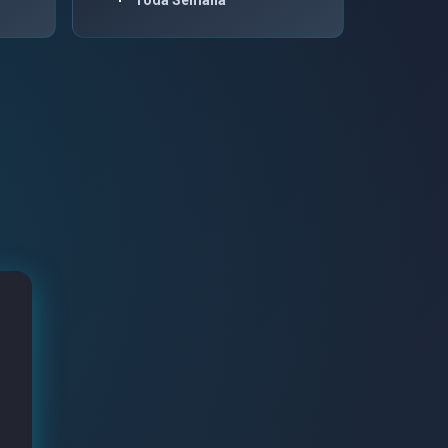
Toda Semana