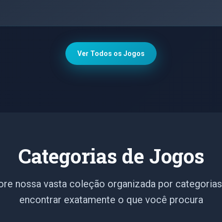
Ver Todos os Jogos
Categorias de Jogos
ore nossa vasta coleção organizada por categorias
encontrar exatamente o que você procura