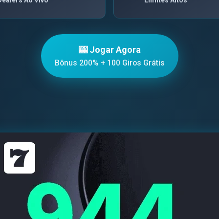
Dealers Ao Vivo
Limites Altos
🎰 Jogar Agora
Bônus 200% + 100 Giros Grátis