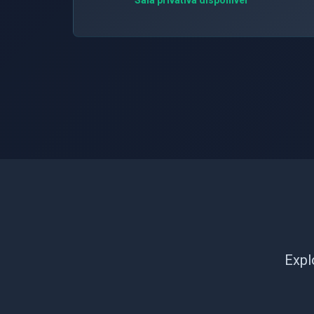
Sala privativa disponível
Expl