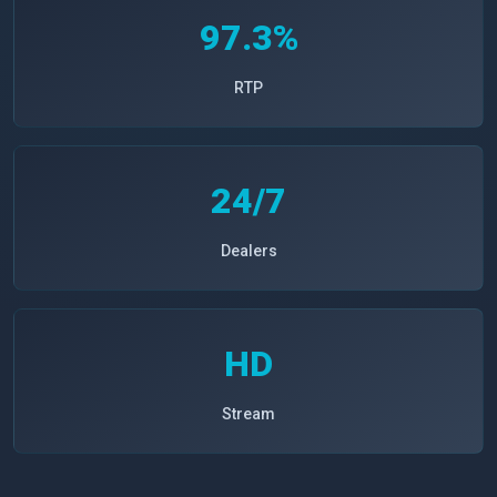
97.3%
RTP
24/7
Dealers
HD
Stream