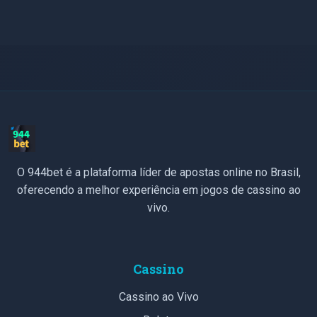
O 944bet é a plataforma líder de apostas online no Brasil,
oferecendo a melhor experiência em jogos de cassino ao
vivo.
Cassino
Cassino ao Vivo