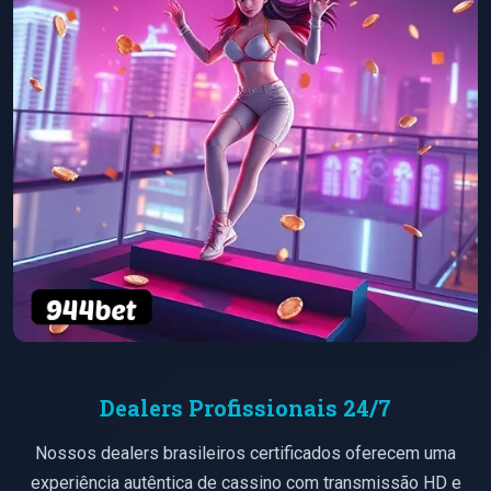
Dealers Profissionais 24/7
Nossos dealers brasileiros certificados oferecem uma
experiência autêntica de cassino com transmissão HD e