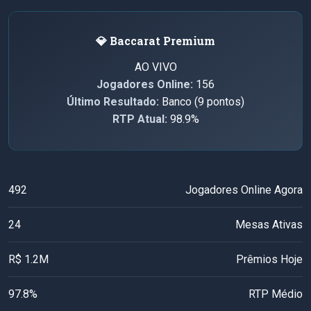
💎 Baccarat Premium
AO VIVO
Jogadores Online:
156
Último Resultado:
Banco (9 pontos)
RTP Atual:
98.9%
492
Jogadores Online Agora
24
Mesas Ativas
R$ 1.2M
Prêmios Hoje
97.8%
RTP Médio