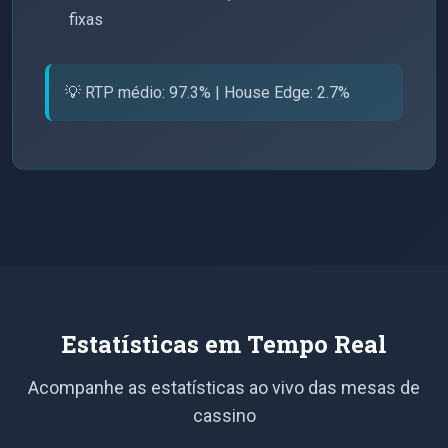
fixas
💡 RTP médio: 97.3% | House Edge: 2.7%
Estatísticas em Tempo Real
Acompanhe as estatísticas ao vivo das mesas de
cassino